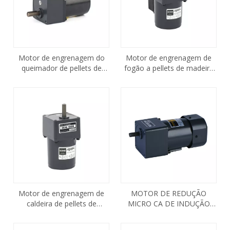
Motor de engrenagem do
Motor de engrenagem de
queimador de pellets de
fogão a pellets de madeira
madeira YN70 8RPM
YN80 25w 8RPM 4IK25GN-
C/4GN180K
Motor de engrenagem de
MOTOR DE REDUÇÃO
caldeira de pellets de
MICRO CA DE INDUÇÃO
madeira YN70 8RPM
REVERSÍVEL 60W 5RK60GN-
3IK15GN-C/3GN180K
CF 5GN100K