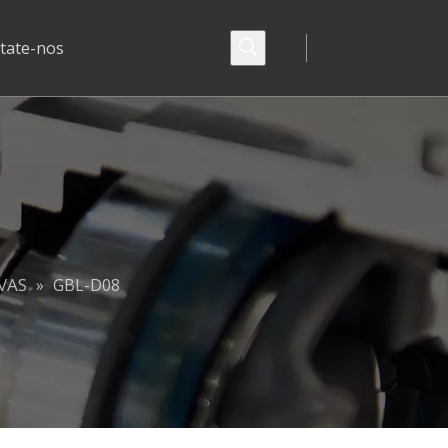
tate-nos
VAS
»
GBL-D08