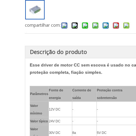
compartilhar com:
Descrição do produto
Esse driver de motor CC sem escova é usado no ca
proteção completa, fiação simples.
Fonte de
Corrente de
Proteção contra
Parâmetros
energia
saída
sobretensão
Valor
12V DC
-
-
mínimo
Valor típico
24V DC
-
-
Valor
30V DC
8a
5V DC