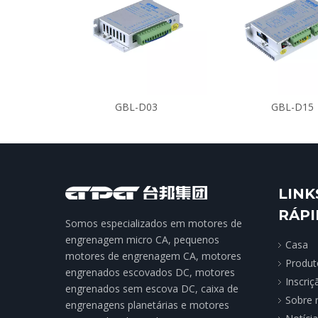
GBL-D03
GBL-D15
LINK
RÁP
Somos especializados em motores de
engrenagem micro CA, pequenos
Casa
motores de engrenagem CA, motores
Produt
engrenados escovados DC, motores
Inscriç
engrenados sem escova DC, caixa de
Sobre 
engrenagens planetárias e motores