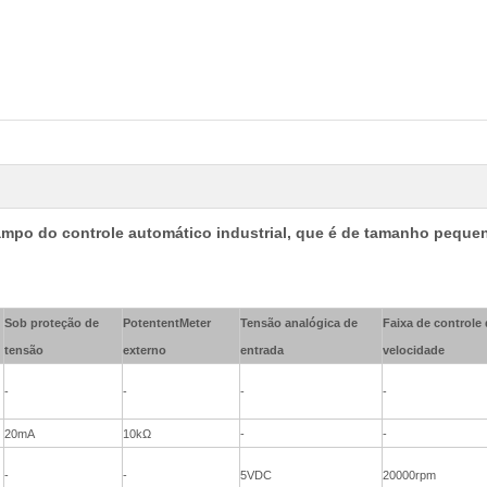
mpo do controle automático industrial, que é de tamanho peque
Sob proteção de
PotententMeter
Tensão analógica de
Faixa de controle
tensão
externo
entrada
velocidade
-
-
-
-
20mA
10kΩ
-
-
-
-
5VDC
20000rpm