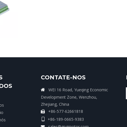
S
CONTATE-NOS
IDOS
WEI 16 Road, Yueqing Economic

Development Zone, Wenzhou,
Zhejiang, China
os
+86-577-62661818

ão
+86-189-0665-9383

nós
sales@gpgmotor.com
